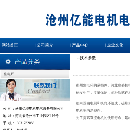
|
|
|
网站首页
公司简介
产品中心
企业文化
--技术参数
集电环
衢州集电环的易损件。河北康盛机
研发生产，质量保证，多种款式任
换向器由电刷和换向环组成，碳刷
公 司：
沧州亿能电机电气设备有限公司
电机里的易损件。
地 址：
河北省沧州市工业园区116号
为了提高直流电机的使用寿命、运
手 机：
13931762068