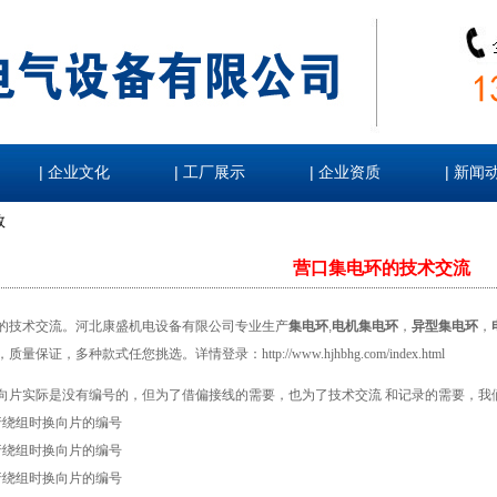
|
|
|
|
企业文化
工厂展示
企业资质
新闻
数
营口集电环的技术交流
的技术交流。河北康盛机电设备有限公司专业生产
集电环
,
电机集电环
，
异型集电环
，
，质量保证，多种款式任您挑选。详情登录：
http://www.hjhbhg.com/index.html
向片实际是没有编号的，但为了借偏接线的需要，也为了技术交流 和记录的需要，我
行绕组时换向片的编号
行绕组时换向片的编号
行绕组时换向片的编号