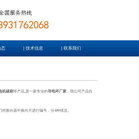
|
|
动态
技术信息
联系我们
电机碳刷
等产品,是一家专业的
导电环厂家
，我公司产品自
们对换向器中换向片进行编号，分4种情况。