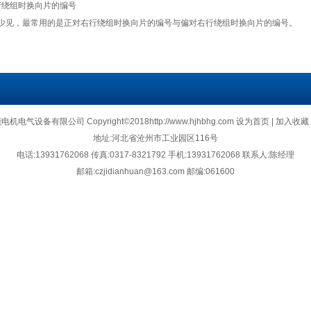
行绕组时换向片的编号
少见，最常用的是正对右行绕组时换向片的编号与偏对右行绕组时换向片的编号。
气设备有限公司 Copyright©2018http://www.hjhbhg.com
设为首页
|
加入收藏
地址:
河北省沧州市工业园区116号
电话:13931762068 传真:0317-8321792
手机:
13931762068 联系人:陈经理
邮箱:
czjidianhuan@163.com
邮编:061600