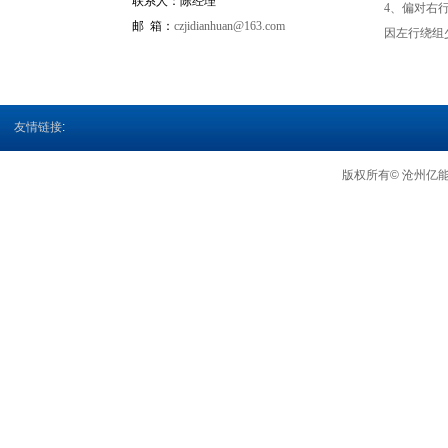
联系人：
陈经理
4、偏对右
邮 箱：
czjidianhuan@163.com
因左行绕组
友情链接
:
版权所有© 沧州亿能电机电