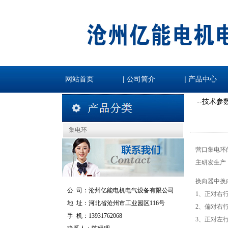
|
|
网站首页
公司简介
产品中心
--技术参
集电环
营口集电环
主研发生产
换向器中换
公 司：
沧州亿能电机电气设备有限公司
1、正对右
地 址：
河北省沧州市工业园区116号
2、偏对右
手 机：
13931762068
3、正对左