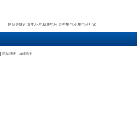
网站关键词:
集电环
,
电机集电环
,
异型集电环
,
集电环厂家
|
网站地图
|
xml地图