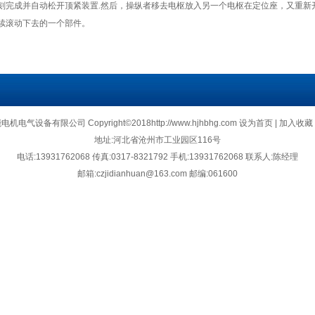
刻完成并自动松开顶紧装置.然后，操纵者移去电枢放入另一个电枢在定位座，又重新
续滚动下去的一个部件。
气设备有限公司 Copyright©2018http://www.hjhbhg.com
设为首页
|
加入收藏
地址:
河北省沧州市工业园区116号
电话:13931762068 传真:0317-8321792
手机:
13931762068 联系人:陈经理
邮箱:
czjidianhuan@163.com
邮编:061600