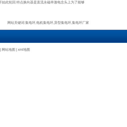
开始此轮回.特点换向器是直流永磁串激电念头上为了能够
网站关键词:
集电环
,
电机集电环
,
异型集电环
,
集电环厂家
|
网站地图
|
xml地图