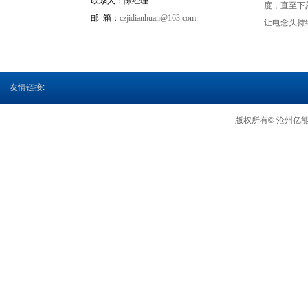
联系人：
陈经理
度，直至下
邮 箱：
czjidianhuan@163.com
让电念头持
友情链接
:
版权所有© 沧州亿能电机电