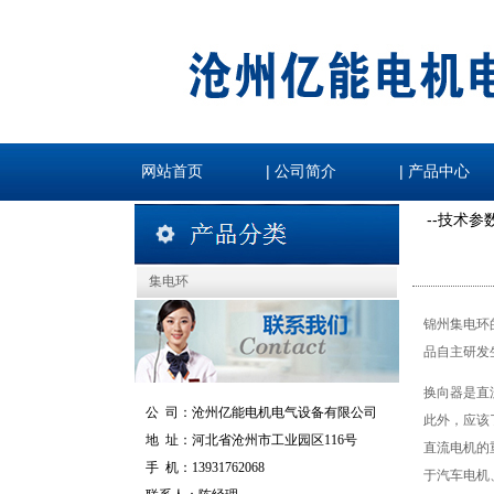
|
|
网站首页
公司简介
产品中心
--技术参
集电环
锦州集电环
品自主研发
换向器是直
公 司：
沧州亿能电机电气设备有限公司
此外，应该
地 址：
河北省沧州市工业园区116号
直流电机的
手 机：
13931762068
于汽车电机