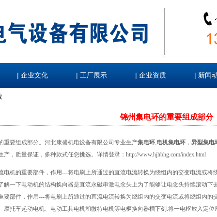
|
|
|
|
企业文化
工厂展示
企业资质
新闻
数
锦州集电环的重要组成部分
的重要组成部分。河北康盛机电设备有限公司专业生产
集电环
,
电机集电环
，
异型集电
生产，质量保证，多种款式任您挑选。详情登录：
http://www.hjhbhg.com/index.html
流电机的重要部件，作用---将电刷上所通过的直流电流转换为绕组内的交变电流或
了解一下电动机的结构换向器是直流永磁串激电念头上为了能够让电念头持续滚动下
重要部件，作用---将电刷上所通过的直流电流转换为绕组内的交变电流或将绕组内
、摩托车起动电机、电动工具电机和微特电机等电枢换向器槽下刻.将一电枢放入定位