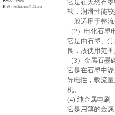
它是在天然石墨
联系人：
陈经理
邮 箱：
czjidianhuan@163.com
软，润滑性能较
一般适用于整流
（2）电化石墨
它是由石墨、焦
良，故使用范围
（3）金属石墨
它是在石墨中渗
导电性，载流量
机。
(4) 纯金属电刷
它是用薄的金属