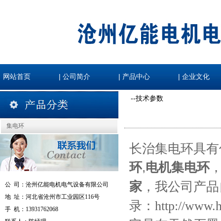
|
|
|
网站首页
公司简介
产品中心
企业文化
--技术参数
集电环
长治集电环具有
环
,
电机集电环
家
，我公司产品
公 司：
沧州亿能电机电气设备有限公司
地 址：
河北省沧州市工业园区116号
录：
http://www.
手 机：
13931762068