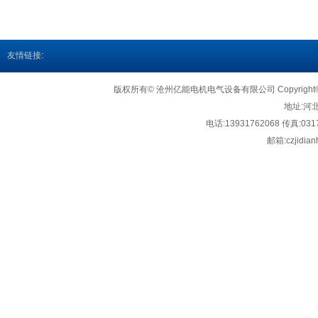
友情链接
:
版权所有© 沧州亿能电机电气设备有限公司 Copyright©2018h
地址:
河
电话:13931762068 传真:031
邮箱:
czjidi