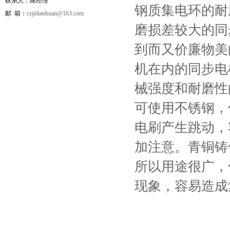
联系人：
陈经理
钢质集电环的耐
邮 箱：
czjidianhuan@163.com
磨损差较大的同
到而又价廉物美
机在内的同步电
械强度和耐磨性
可使用不锈钢，
电刷产生跳动，
加注意。青铜铸
所以用途很广，
现象，容易造成