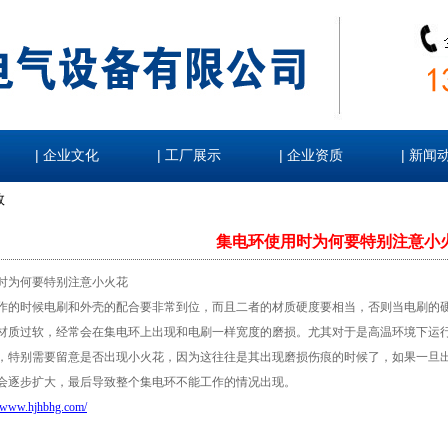
|
|
|
|
企业文化
工厂展示
企业资质
新闻
数
集电环使用时为何要特别注意小
时为何要特别注意小火花
的时候电刷和外壳的配合要非常到位，而且二者的材质硬度要相当，否则当电刷的硬
材质过软，经常会在集电环上出现和电刷一样宽度的磨损。尤其对于是高温环境下运
，特别需要留意是否出现小火花，因为这往往是其出现磨损伤痕的时候了，如果一旦
会逐步扩大，最后导致整个集电环不能工作的情况出现。
//www.hjhbhg.com/