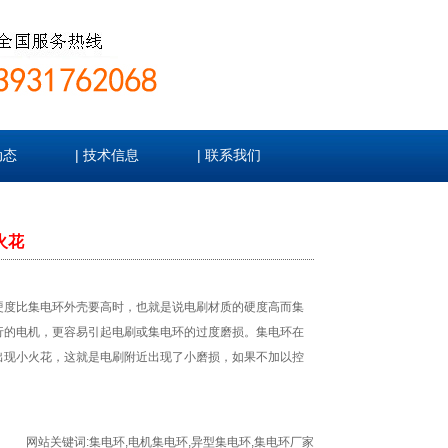
|
|
动态
技术信息
联系我们
火花
度比集电环外壳要高时，也就是说电刷材质的硬度高而集
行的电机，更容易引起电刷或集电环的过度磨损。集电环在
出现小火花，这就是电刷附近出现了小磨损，如果不加以控
网站关键词:
集电环
,
电机集电环
,
异型集电环
,
集电环厂家